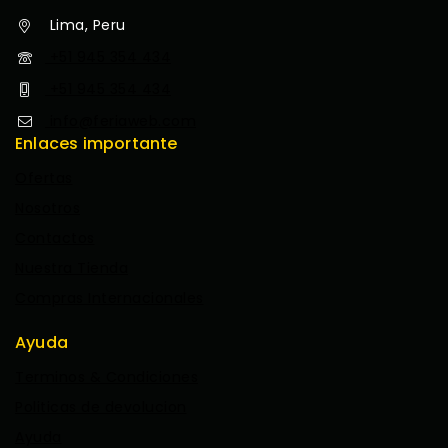
Lima, Peru
+51 945 354 434
+51 945 354 434
info@feriaweb.com
Enlaces importante
Ofertas
Nosotros
Contactos
Nuestra Tienda
Compras Internacionales
Ayuda
Terminos & Condiciones
Politicas de devolucion
Ayuda