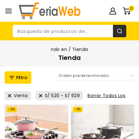
0
ndo en
/
Tienda
Tienda
Filtro
Venta
S/
520
-
S/
629
Borrar Todos Los
-5%
-3%