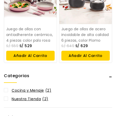
Juego de ollas con
Juego de ollas de acero
antiadherente cerámico,
inoxidable de alta calidad
4 piezas color palo rosa
6 piezas, color Plomo
S/
559
S/
529
S/
649
S/
629
Añadir Al Carrito
Añadir Al Carrito
Categorias
Cocina y Menaje
(2)
Nuestra Tienda
(2)