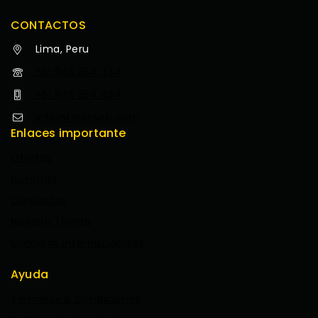
CONTACTOS
Lima, Peru
+51 945 354 434
+51 945 354 434
info@feriaweb.com
Enlaces importante
Ofertas
Nosotros
Contactos
Nuestra Tienda
Compras Internacionales
Ayuda
Terminos & Condiciones