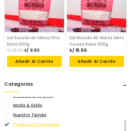
Sal Rosada de Maras Fina
Sal Rosada de Maras Semi
Bolsa 500g
Gruesa Bolsa 500g
S/
15.50
S/
9.90
S/
15.50
Añadir Al Carrito
Añadir Al Carrito
Sin categorizar
Belleza y cosmética
Categorias
Cocina y Menaje
Detalles & Regalos
Moda & Estilo
Nuestra Tienda
Productos Ecologicos