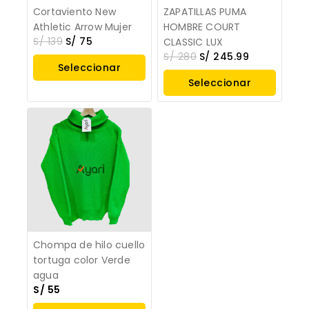
Cortaviento New
ZAPATILLAS PUMA
Athletic Arrow Mujer
HOMBRE COURT
S/
139
S/
75
CLASSIC LUX
S/
280
S/
245.99
Seleccionar
Seleccionar
Opciones
Opciones
Chompa de hilo cuello
tortuga color Verde
agua
S/
55