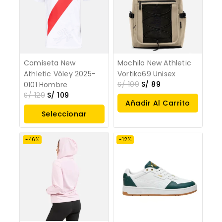
Camiseta New
Mochila New Athletic
Athletic Vóley 2025-
Vortika69 Unisex
S/
109
S/
89
0101 Hombre
S/
129
S/
109
Añadir Al Carrito
Seleccionar
Opciones
-46%
-12%