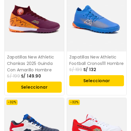
Zapatillas New Athletic
Zapatillas New Athletic
Chankas 2025 Guinda
Football Cronos111 Hombre
S/
199
S/
132
Con Amarillo Hombre
S/
199
S/
149.90
Seleccionar
Seleccionar
Opciones
Opciones
-32%
-32%