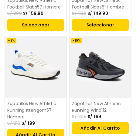
Zapatillas New Athletic
Zapatillas New Athletic
Football Slabs57 Hombre
Football Slabs81 Hombre
S/
209
S/
159.90
S/
239
S/
149.90
Seleccionar
Seleccionar
Opciones
Opciones
-9%
-19%
Zapatillas New Athletic
Zapatillas New Athletic
Running Ittengom57
Running Wind112
S/
209
S/
169
Hombre
S/
219
S/
199
Añadir Al Carrito
Añadir Al Carrito