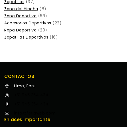
Zapatillas
37
Zona del Hincha
8
Zona Deportiva
58
Accesorios Deportivos
22
Ropa Deportiva
20
Zapatillas Deportivas
16
CONTACTOS
Lima, Peru
+51 945 354 434
+51 945 354 434
info@feriaweb.com
Enlaces importante