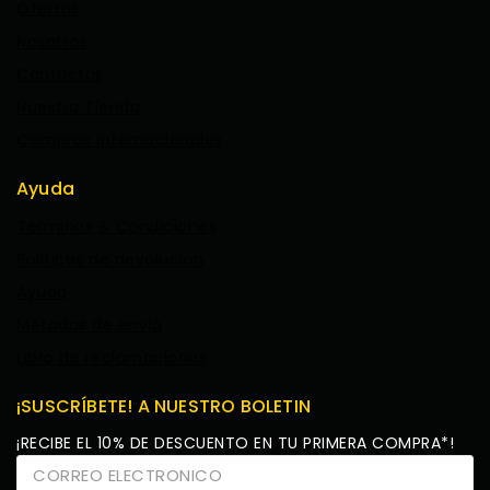
Ofertas
Nosotros
Contactos
Nuestra Tienda
Compras Internacionales
Ayuda
Terminos & Condiciones
Politicas de devolucion
Ayuda
Métodos de envio
Libro de reclamaciones
¡SUSCRÍBETE! A NUESTRO BOLETIN
¡RECIBE EL 10% DE DESCUENTO EN TU PRIMERA COMPRA*!