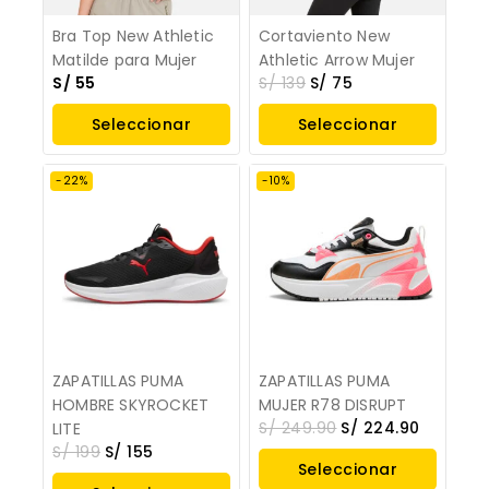
Bra Top New Athletic
Cortaviento New
Matilde para Mujer
Athletic Arrow Mujer
S/
55
S/
139
S/
75
Seleccionar
Seleccionar
Opciones
Opciones
-22%
-10%
ZAPATILLAS PUMA
ZAPATILLAS PUMA
HOMBRE SKYROCKET
MUJER R78 DISRUPT
S/
249.90
S/
224.90
LITE
S/
199
S/
155
Seleccionar