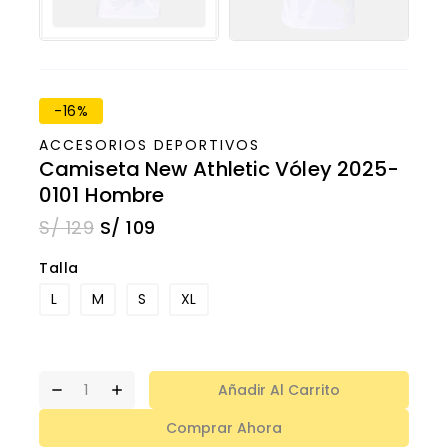
-16%
ACCESORIOS DEPORTIVOS
Camiseta New Athletic Vóley 2025-
0101 Hombre
S/
129
S/
109
Talla
L
M
S
XL
Añadir Al Carrito
Comprar Ahora