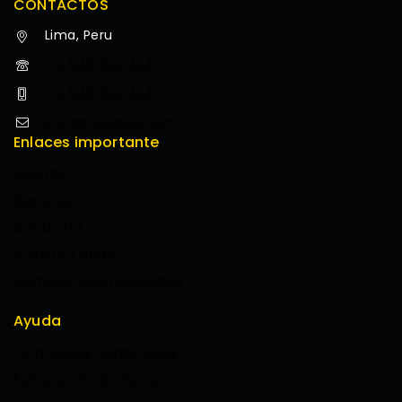
CONTACTOS
Lima, Peru
+51 945 354 434
+51 945 354 434
info@feriaweb.com
Enlaces importante
Ofertas
Nosotros
Contactos
Nuestra Tienda
Compras Internacionales
Ayuda
Terminos & Condiciones
Politicas de devolucion