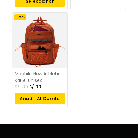
Seleccionar
Opciones
Opciones
-29%
Mochila New Athletic
Kai60 Unisex
S/
139
S/
99
Añadir Al Carrito