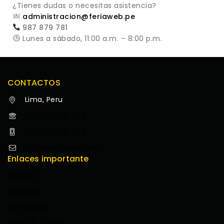
¿Tienes dudas o necesitas asistencia?
administracion@feriaweb.pe
987 879 781
Lunes a sábado, 11:00 a.m. – 8:00 p.m.
CONTACTOS
Lima, Peru
+51 945 354 434
+51 945 354 434
info@feriaweb.com
Enlaces importante
Ofertas
Nosotros
Contactos
Nuestra Tienda