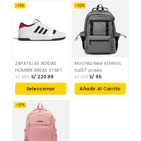
-12%
-32%
ZAPATILLAS ADIDAS
Mochila New Athletic
HOMBRE BREAK START
Kai57 Unisex
S/
250
S/
220.99
S/
139
S/
95
Seleccionar
Añadir Al Carrito
Opciones
-27%