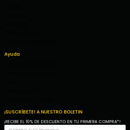
Ofertas
Nosotros
Contactos
Nuestra Tienda
Compras Internacionales
Ayuda
Terminos & Condiciones
Politicas de devolucion
Ayuda
Métodos de envio
Libro de reclamaciones
¡SUSCRÍBETE! A NUESTRO BOLETIN
¡RECIBE EL 10% DE DESCUENTO EN TU PRIMERA COMPRA*!