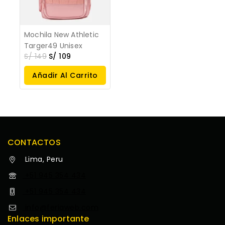
Mochila New Athletic
Targer49 Unisex
S/
149
S/
109
Añadir Al Carrito
CONTACTOS
Lima, Peru
+51 945 354 434
+51 945 354 434
info@feriaweb.com
Enlaces importante