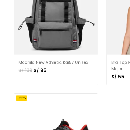
Mochila New Athletic Kai57 Unisex
Bra Top 
Mujer
S/
139
S/
95
S/
55
-22%