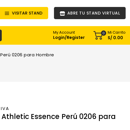
VISITAR STAND
ABRE TU STAND VIRTUAL
Mi Carrito
My Account
0
Login/Register
S/
0
.00
 Perú 0206 para Hombre
IVA
Athletic Essence Perú 0206 para