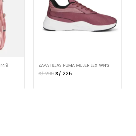
er49
ZAPATILLAS PUMA MUJER LEX WN’S
S/
299
S/
225