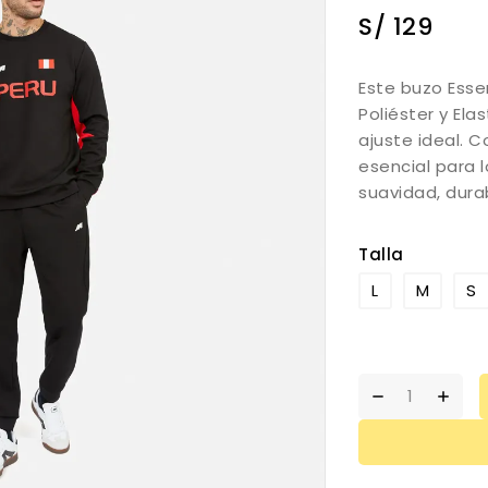
S/
129
Este buzo Esse
Poliéster y El
ajuste ideal. 
esencial para l
suavidad, durabi
Talla
L
M
S