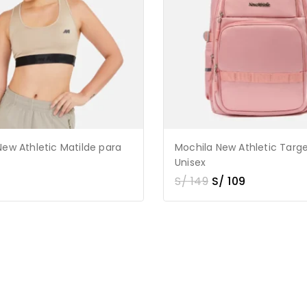
New Athletic Matilde para
Mochila New Athletic Targ
Unisex
S/
149
S/
109