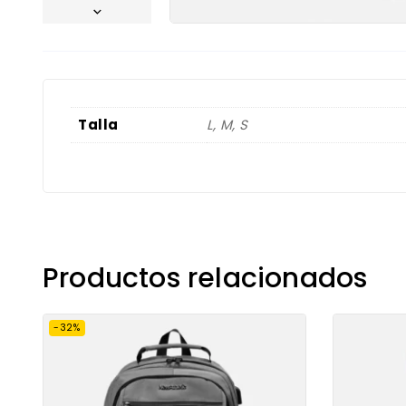
Talla
L, M, S
Productos relacionados
-32%