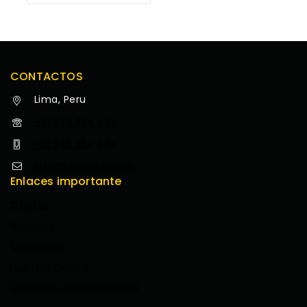
Opciones
CONTACTOS
Lima, Peru
+51 945 354 434
+51 945 354 434
info@feriaweb.com
Enlaces importante
Ofertas
Nosotros
Contactos
Nuestra Tienda
Compras Internacionales