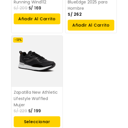
Running Wind112
BlueEdge 2025 para
S/
209
S/
169
Hombre
S/
262
Añadir Al Carrito
Añadir Al Carrito
-13%
Zapatilla New Athletic
Lifestyle Waffled
Mujer
S/
229
S/
199
Seleccionar