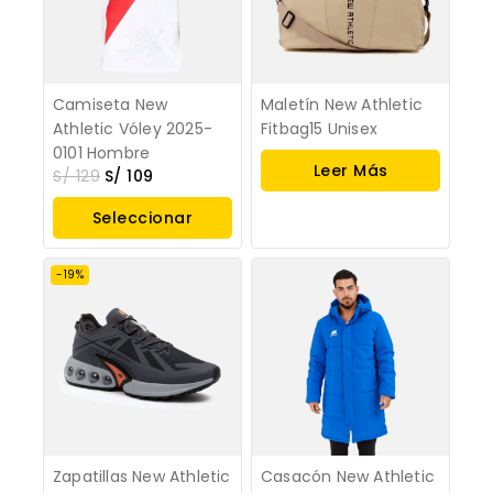
Camiseta New
Maletín New Athletic
Athletic Vóley 2025-
Fitbag15 Unisex
0101 Hombre
Leer Más
S/
129
S/
109
Seleccionar
Opciones
-19%
Zapatillas New Athletic
Casacón New Athletic