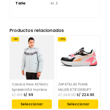
Talla
M, S
Productos relacionados
-9%
-10%
Casaca New Athletic
ZAPATILLAS PUMA
Spideknit54 Hombre
MUJER R78 DISRUPT
S/
109
S/
99
S/
249.90
S/
224.90
Seleccionar
Seleccionar