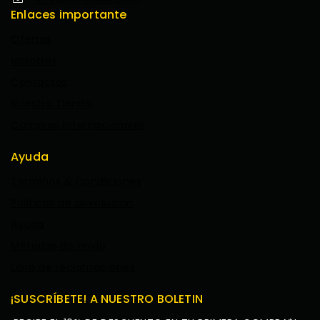
Enlaces importante
Ofertas
Nosotros
Contactos
Nuestra Tienda
Compras Internacionales
Ayuda
Terminos & Condiciones
Politicas de devolucion
Ayuda
Métodos de envio
Libro de reclamaciones
¡SUSCRÍBETE! A NUESTRO BOLETIN