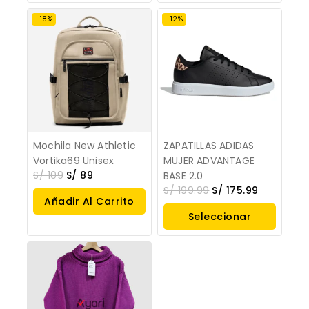
Opciones
Opciones
-18%
-12%
Mochila New Athletic
ZAPATILLAS ADIDAS
Vortika69 Unisex
MUJER ADVANTAGE
S/
109
S/
89
BASE 2.0
S/
199.99
S/
175.99
Añadir Al Carrito
Seleccionar
Opciones