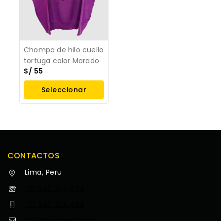
Chompa de hilo cuello
tortuga color Morado
S/
55
Seleccionar
Opciones
CONTACTOS
Lima, Peru
+51 945 354 434
+51 945 354 434
info@feriaweb.com