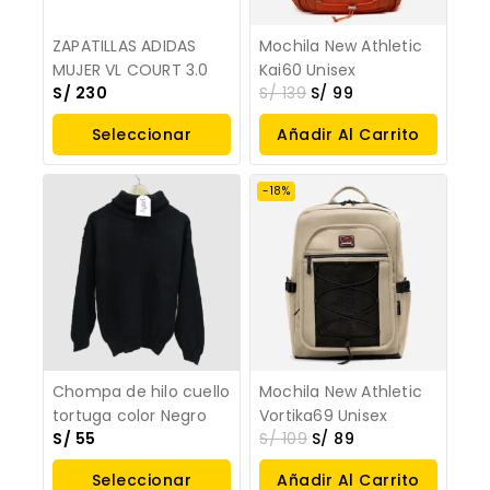
ZAPATILLAS ADIDAS
Mochila New Athletic
MUJER VL COURT 3.0
Kai60 Unisex
S/
230
S/
139
S/
99
Seleccionar
Añadir Al Carrito
Opciones
-18%
Chompa de hilo cuello
Mochila New Athletic
tortuga color Negro
Vortika69 Unisex
S/
55
S/
109
S/
89
Seleccionar
Añadir Al Carrito