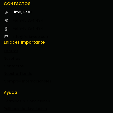
CONTACTOS
Lima, Peru
+51 945 354 434
+51 945 354 434
info@feriaweb.com
Enlaces importante
Ofertas
Nosotros
Contactos
Nuestra Tienda
Compras Internacionales
Ayuda
Terminos & Condiciones
Politicas de devolucion