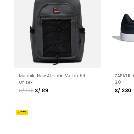
Mochila New Athletic Vortika69
ZAPATILL
Unisex
3.0
S/
109
S/
89
S/
230
-22%