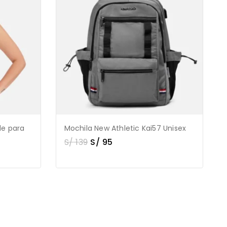
de para
Mochila New Athletic Kai57 Unisex
S/
139
S/
95