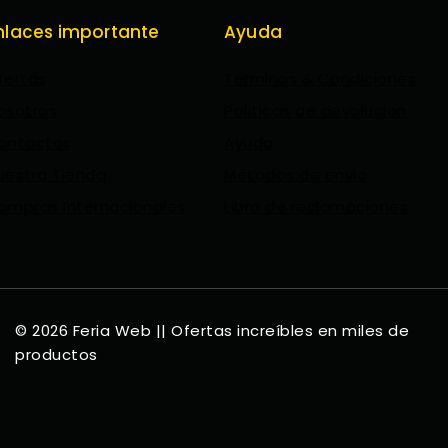
nlaces importante
Ayuda
fertas
Terminos & Condiciones
osotros
Politicas de devolucion
ontactos
Ayuda
uestra Tienda
Métodos de envio
ompras Internacionales
Libro de reclamaciones
© 2026 Feria Web || Ofertas increíbles en miles de
productos