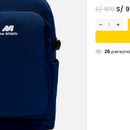
S/
109
S/
9
26
persona