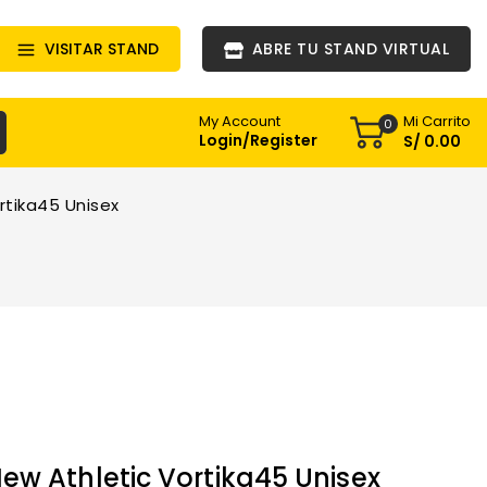
VISITAR STAND
ABRE TU STAND VIRTUAL
Mi Carrito
My Account
0
Login/Register
S/
0
.00
rtika45 Unisex
ew Athletic Vortika45 Unisex