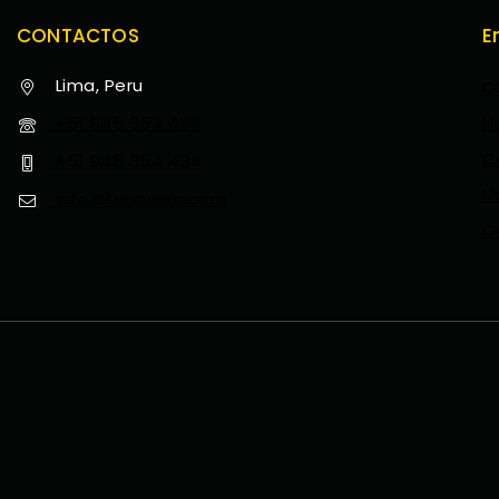
CONTACTOS
E
Lima, Peru
O
+51 945 354 434
N
C
+51 945 354 434
N
info@feriaweb.com
C