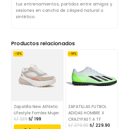
tus entrenamientos, partidos entre amigos y
sesiones en cancha de césped natural o
sintético.
Productos relacionados
-13%
-18%
Zapatilla New Athletic
ZAPATILLAS FUTBOL
Lifestyle Fomlex Mujer
ADIDAS HOMBRE X
S/
229
S/
199
CRAZYFAST.4 TF
S/
279.90
S/
229.90