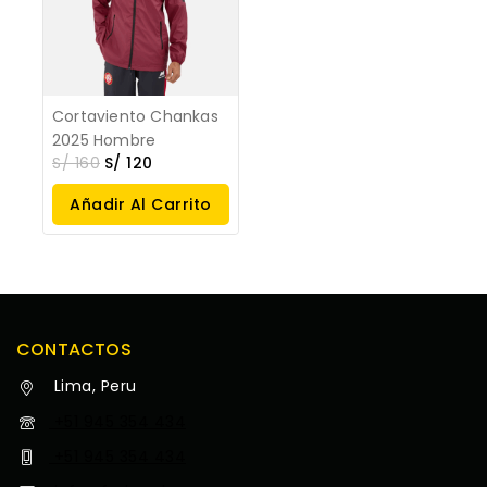
Cortaviento Chankas
2025 Hombre
S/
160
S/
120
Añadir Al Carrito
CONTACTOS
Lima, Peru
+51 945 354 434
+51 945 354 434