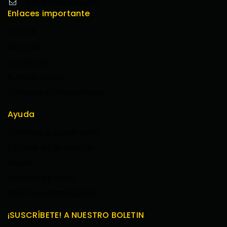
info@feriaweb.com
Enlaces importante
Ofertas
Nosotros
Contactos
Nuestra Tienda
Compras Internacionales
Ayuda
Terminos & Condiciones
Politicas de devolucion
Ayuda
Métodos de envio
Libro de reclamaciones
¡SUSCRÍBETE! A NUESTRO BOLETIN