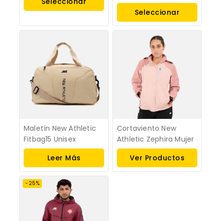
Seleccionar
Seleccionar
Opciones
Opciones
Maletín New Athletic
Cortaviento New
Fitbag15 Unisex
Athletic Zephira Mujer
Leer Más
Ver Productos
-25%