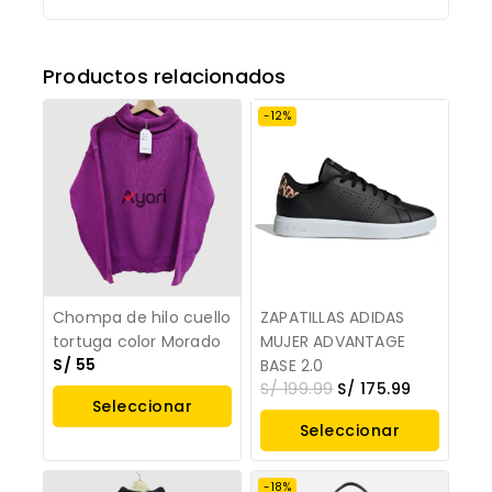
Productos relacionados
-12%
Chompa de hilo cuello
ZAPATILLAS ADIDAS
tortuga color Morado
MUJER ADVANTAGE
S/
55
BASE 2.0
S/
199.99
S/
175.99
Seleccionar
Seleccionar
Opciones
Opciones
-18%