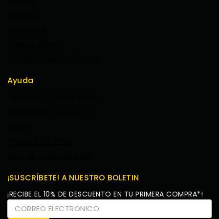
Ofertas
Nosotros
Contactos
Nuestra Tienda
Compras Internacionales
Ayuda
Terminos & Condiciones
Politicas de devolucion
Ayuda
Métodos de envio
Libro de reclamaciones
¡SUSCRÍBETE! A NUESTRO BOLETIN
¡RECIBE EL 10% DE DESCUENTO EN TU PRIMERA COMPRA*!