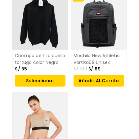
Chompa de hilo cuello
Mochila New Athletic
tortuga color Negro
Vortika69 Unisex
S/
55
S/
109
S/
89
Seleccionar
Añadir Al Carrito
Opciones