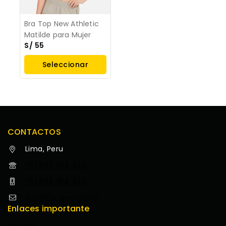
Bra Top New Athletic
Matilde para Mujer
S/
55
Seleccionar
Opciones
CONTACTOS
Lima, Peru
+51 945 354 434
+51 945 354 434
info@feriaweb.com
Enlaces importante