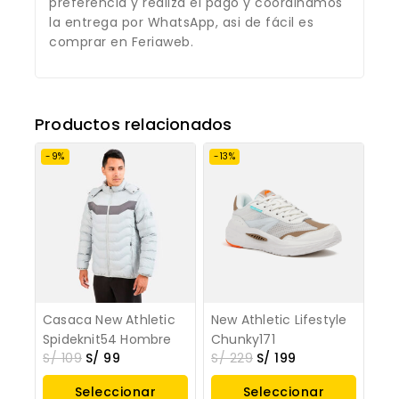
preferencia y realiza el pago y coordinamos
la entrega por WhatsApp, asi de fácil es
comprar en Feriaweb.
Productos relacionados
-9%
-13%
Casaca New Athletic
New Athletic Lifestyle
Spideknit54 Hombre
Chunky171
S/
109
S/
99
S/
229
S/
199
Seleccionar
Seleccionar