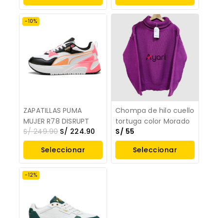
Opciones
Opciones
-10%
ZAPATILLAS PUMA
Chompa de hilo cuello
MUJER R78 DISRUPT
tortuga color Morado
S/
249.90
S/
224.90
S/
55
Seleccionar
Seleccionar
Opciones
Opciones
-12%