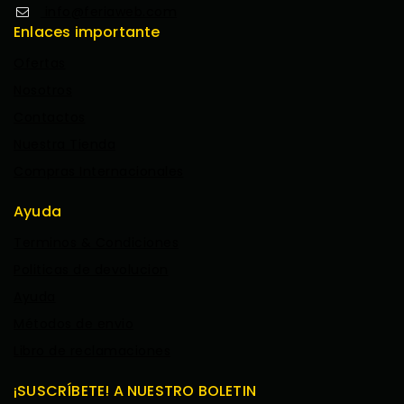
info@feriaweb.com
Enlaces importante
Ofertas
Nosotros
Contactos
Nuestra Tienda
Compras Internacionales
Ayuda
Terminos & Condiciones
Politicas de devolucion
Ayuda
Métodos de envio
Libro de reclamaciones
¡SUSCRÍBETE! A NUESTRO BOLETIN