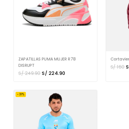
ZAPATILLAS PUMA MUJER R78
Cortavi
DISRUPT
S/
160
S
S/
249.90
S/
224.90
-31%