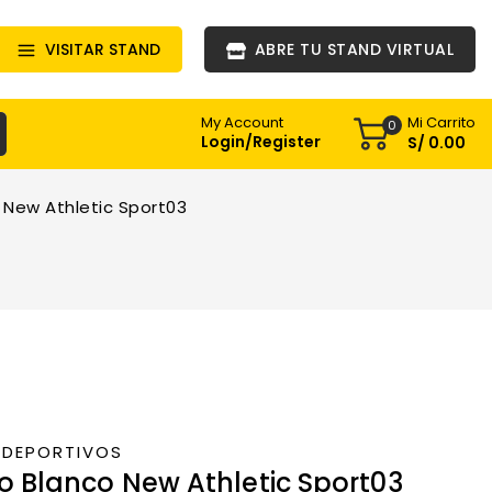
VISITAR STAND
ABRE TU STAND VIRTUAL
Mi Carrito
My Account
0
Login/Register
S/
0
.00
New Athletic Sport03
 DEPORTIVOS
 Blanco New Athletic Sport03