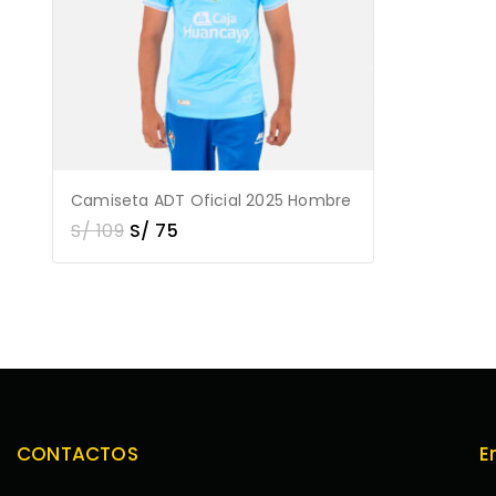
Camiseta ADT Oficial 2025 Hombre
S/
109
S/
75
CONTACTOS
E