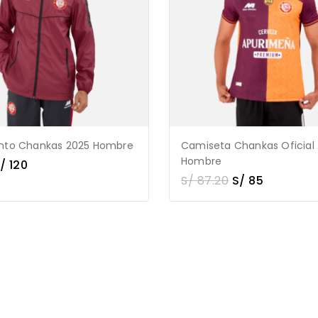
ento Chankas 2025 Hombre
Camiseta Chankas Oficial
Hombre
/
120
S/
87.20
S/
85