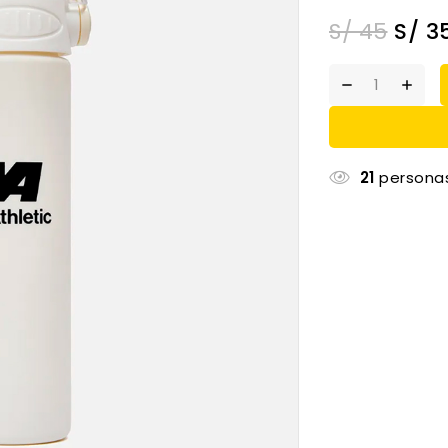
S/
45
S/
3
21
personas