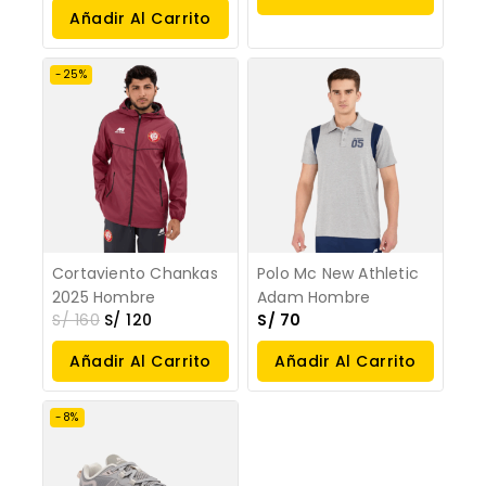
Añadir Al Carrito
Opciones
-25%
Cortaviento Chankas
Polo Mc New Athletic
2025 Hombre
Adam Hombre
S/
160
S/
120
S/
70
Añadir Al Carrito
Añadir Al Carrito
-8%