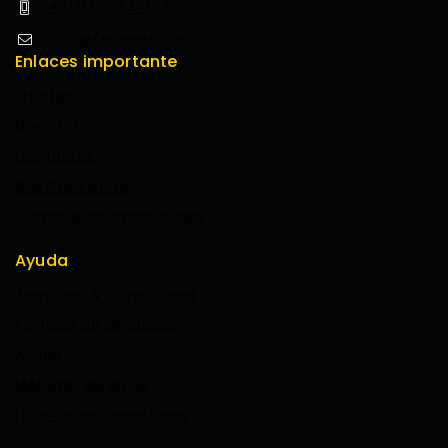
+51 945 354 434
info@feriaweb.com
Enlaces importante
Ofertas
Nosotros
Contactos
Nuestra Tienda
Compras Internacionales
Ayuda
Terminos & Condiciones
Politicas de devolucion
Ayuda
Métodos de envio
Libro de reclamaciones