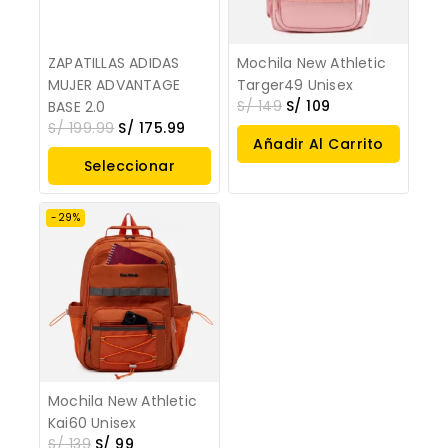
ZAPATILLAS ADIDAS
Mochila New Athletic
MUJER ADVANTAGE
Targer49 Unisex
S/
149
S/
109
BASE 2.0
S/
199.99
S/
175.99
Añadir Al Carrito
Seleccionar
Opciones
-29%
Mochila New Athletic
Kai60 Unisex
S/
139
S/
99