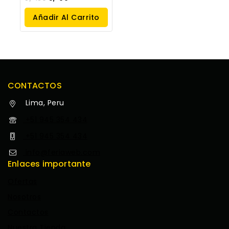
Añadir Al Carrito
CONTACTOS
Lima, Peru
+51 945 354 434
+51 945 354 434
info@feriaweb.com
Enlaces importante
Ofertas
Nosotros
Contactos
Nuestra Tienda