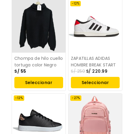
-12%
Chompa de hilo cuello
ZAPATILLAS ADIDAS
tortuga color Negro
HOMBRE BREAK START
S/
55
S/
250
S/
220.99
Seleccionar
Seleccionar
Opciones
Opciones
-12%
-27%