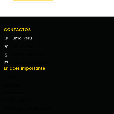
Opciones
CONTACTOS
Lima, Peru
+51 945 354 434
+51 945 354 434
info@feriaweb.com
Enlaces importante
Ofertas
Nosotros
Contactos
Nuestra Tienda
Compras Internacionales