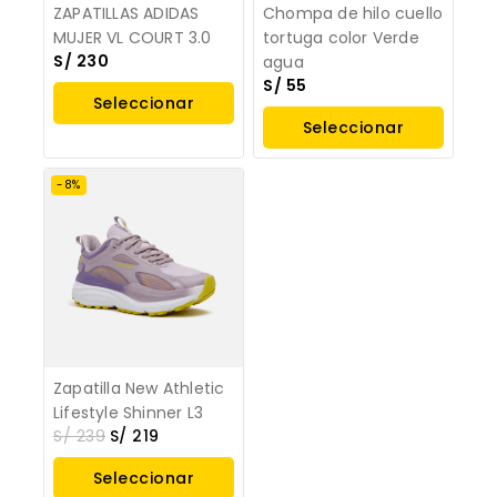
ZAPATILLAS ADIDAS
Chompa de hilo cuello
MUJER VL COURT 3.0
tortuga color Verde
S/
230
agua
S/
55
Seleccionar
Seleccionar
Opciones
Opciones
-8%
Zapatilla New Athletic
Lifestyle Shinner L3
S/
239
S/
219
Seleccionar