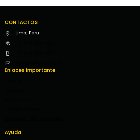
CONTACTOS
Lima, Peru
+51 945 354 434
+51 945 354 434
info@feriaweb.com
Enlaces importante
Ofertas
Nosotros
Contactos
Nuestra Tienda
Compras Internacionales
Ayuda