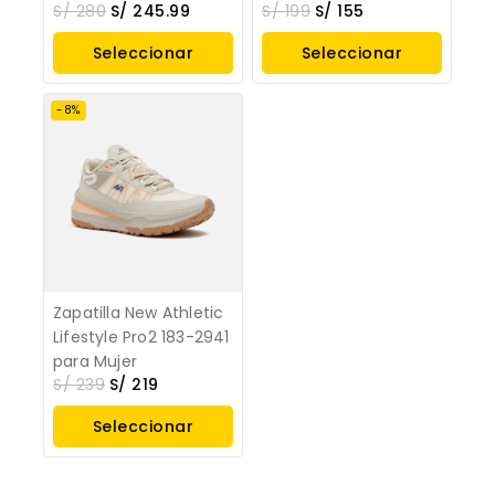
S/
280
S/
245.99
S/
199
S/
155
Seleccionar
Seleccionar
Opciones
Opciones
-8%
Zapatilla New Athletic
Lifestyle Pro2 183-2941
para Mujer
S/
239
S/
219
Seleccionar
Opciones