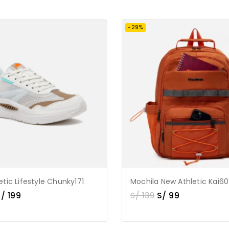
-29%
tic Lifestyle Chunky171
Mochila New Athletic Kai60
S/
199
S/
139
S/
99