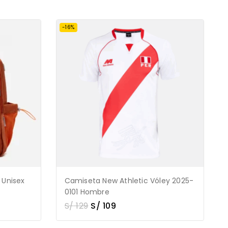
-16%
 Unisex
Camiseta New Athletic Vóley 2025-
0101 Hombre
S/
129
S/
109