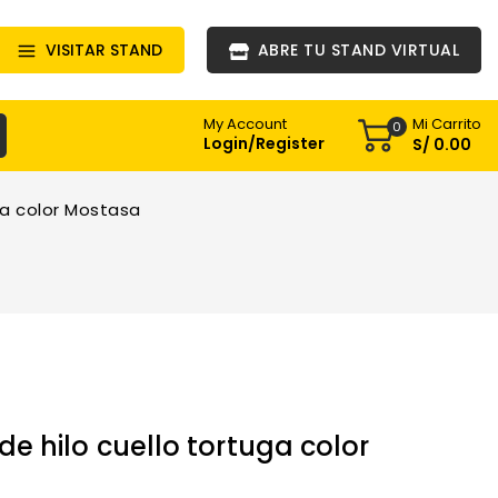
VISITAR STAND
ABRE TU STAND VIRTUAL
Mi Carrito
My Account
0
Login/Register
S/
0
.00
ga color Mostasa
 hilo cuello tortuga color