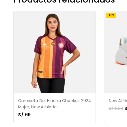
-13%
Camiseta Del Hincha Chankas 2024
New Athle
Mujer, New Athletic
S/
229
S/
69