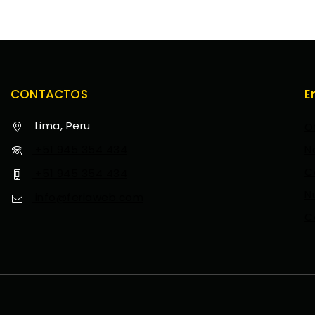
CONTACTOS
E
Lima, Peru
O
+51 945 354 434
N
C
+51 945 354 434
N
info@feriaweb.com
C