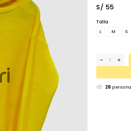
S/
55
Talla
L
M
S
28
persona