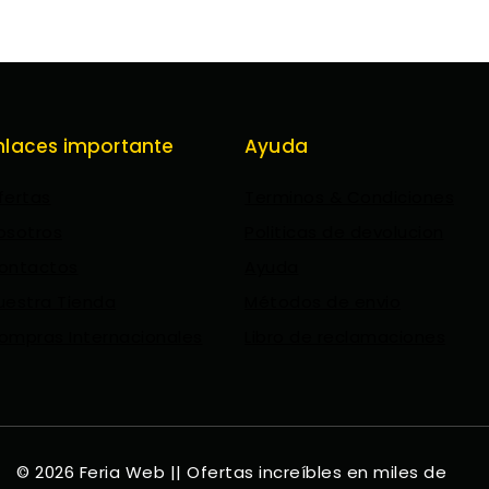
nlaces importante
Ayuda
fertas
Terminos & Condiciones
osotros
Politicas de devolucion
ontactos
Ayuda
uestra Tienda
Métodos de envio
ompras Internacionales
Libro de reclamaciones
© 2026 Feria Web || Ofertas increíbles en miles de