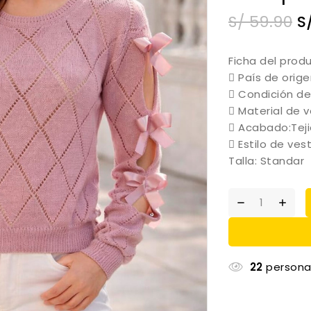
S/
59.90
S
Ficha del prod
 País de orige
 Condición de
 Material de 
 Acabado:Teji
 Estilo de ves
Talla: Standar
22
persona