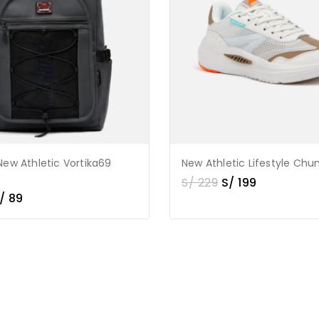
New Athletic Vortika69
New Athletic Lifestyle Chun
S/
229
S/
199
/
89