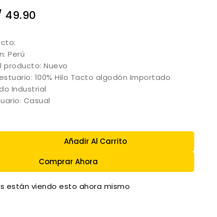
/
49.90
ucto:
n: Perú
l producto: Nuevo
vestuario: 100% Hilo Tacto algodón Importado
do Industrial
tuario: Casual
Añadir Al Carrito
Comprar Ahora
s están viendo esto ahora mismo