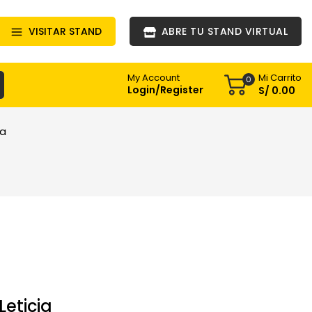
VISITAR STAND
ABRE TU STAND VIRTUAL
Mi Carrito
My Account
0
Login/Register
S/
0
.00
ia
eticia