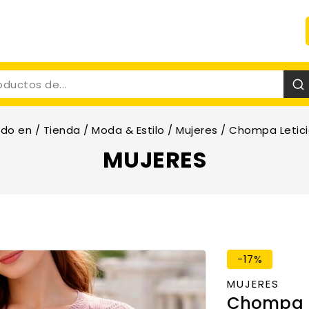
ndo en
/
Tienda
/
Moda & Estilo
/
Mujeres
/
Chompa Letic
MUJERES
-17%
MUJERES
Chompa L