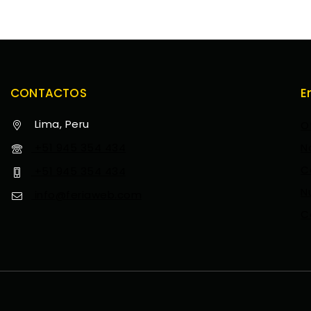
CONTACTOS
E
Lima, Peru
O
+51 945 354 434
N
C
+51 945 354 434
N
info@feriaweb.com
C