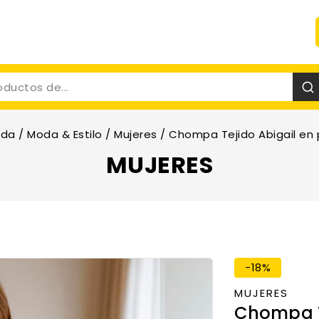
nda
/
Moda & Estilo
/
Mujeres
/
Chompa Tejido Abigail en
MUJERES
-18%
MUJERES
Chompa Te