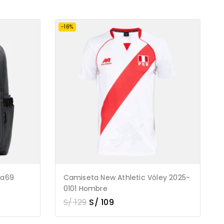
-16%
ka69
Camiseta New Athletic Vóley 2025-
0101 Hombre
S/
129
S/
109