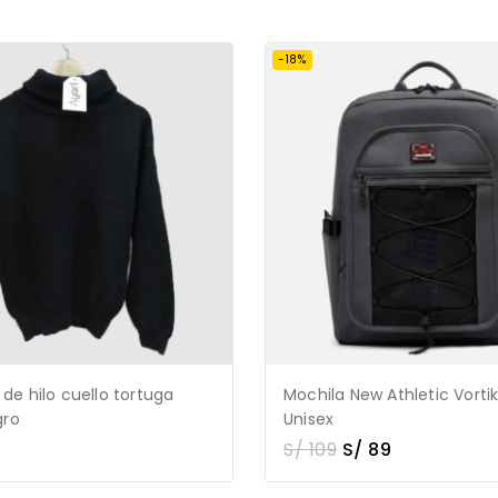
-18%
e hilo cuello tortuga
Mochila New Athletic Vorti
gro
Unisex
S/
109
S/
89