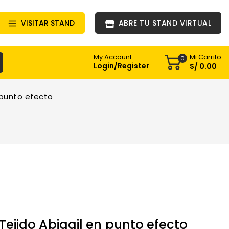
VISITAR STAND
ABRE TU STAND VIRTUAL
Mi Carrito
My Account
0
Login/Register
S/
0
.00
 punto efecto
jido Abigail en punto efecto