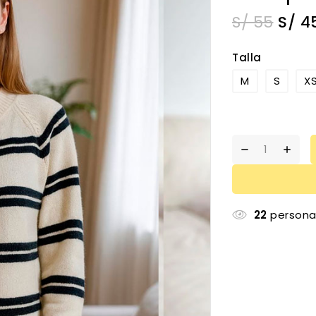
S/
55
S/
4
Talla
M
S
X
22
persona