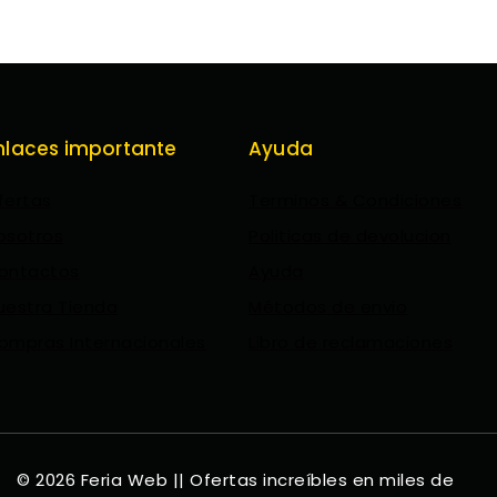
nlaces importante
Ayuda
fertas
Terminos & Condiciones
osotros
Politicas de devolucion
ontactos
Ayuda
uestra Tienda
Métodos de envio
ompras Internacionales
Libro de reclamaciones
© 2026 Feria Web || Ofertas increíbles en miles de