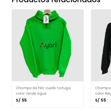
Chompa de hilo cuello tortuga
Chompa d
color Verde agua
color Ne
S/
55
S/
55