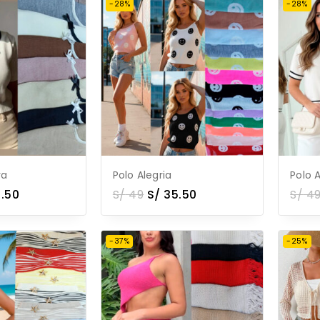
-28%
-28%
ra
Polo Alegria
Polo A
.50
S/
49
S/
35.50
S/
4
-37%
-25%