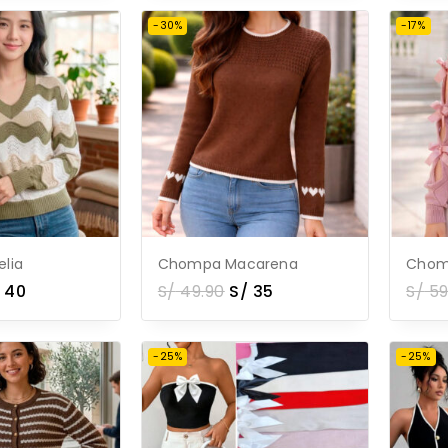
-30%
-17%
lia
Chompa Macarena
Chomp
40
S/
49.90
S/
35
S/
59
-25%
-25%