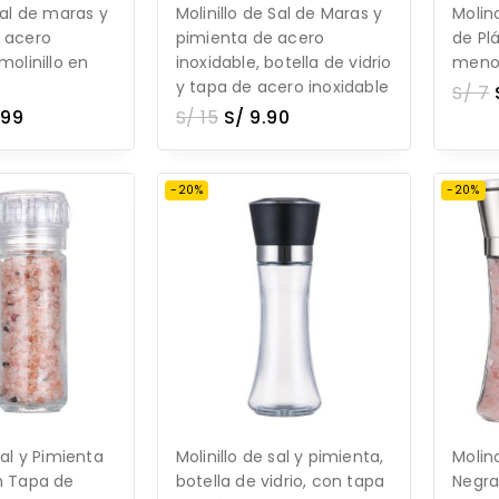
sal de maras y
Molinillo de Sal de Maras y
Molin
, acero
pimienta de acero
de Pl
molinillo en
inoxidable, botella de vidrio
meno
s
y tapa de acero inoxidable
S/
7
.99
S/
15
S/
9.90
-20%
-20%
Sal y Pimienta
Molinillo de sal y pimienta,
Molin
n Tapa de
botella de vidrio, con tapa
Negra