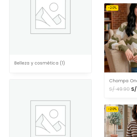
-20%
Belleza y cosmética
(1)
Chompa One
S/
49.90
S/
-20%