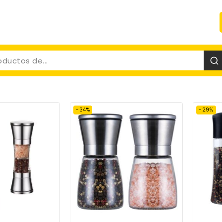
-34%
-29%