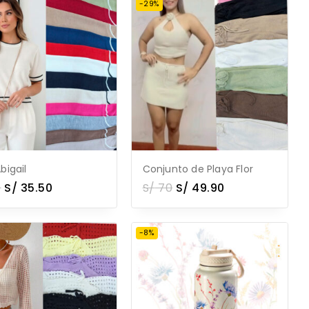
-29%
bigail
Conjunto de Playa Flor
9
S/
35.50
S/
70
S/
49.90
-8%