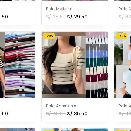
Polo Melissa
Polo 
.50
S/
35.50
S/
29.50
S/
6
-29%
-30%
Polo Anastasia
Polo 
.50
S/
49.90
S/
35.50
S/
49