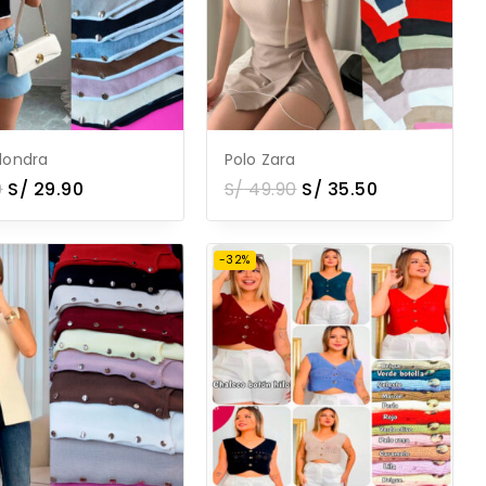
londra
Polo Zara
0
S/
29.90
S/
49.90
S/
35.50
-32%