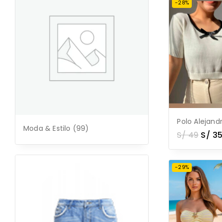
-28%
Polo Alejand
Moda & Estilo
(99)
S/
49
S/
35
-29%