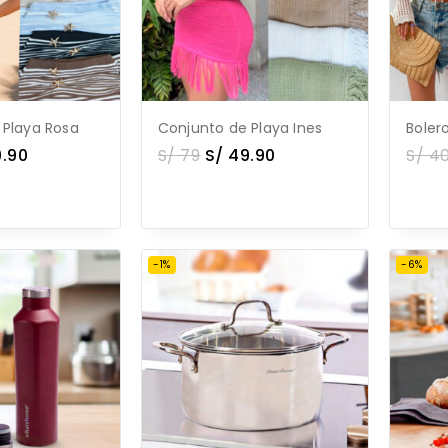
 Playa Rosa
Conjunto de Playa Ines
Bolero
.90
S/
79
S/
49.90
S/
4
-1%
-6%