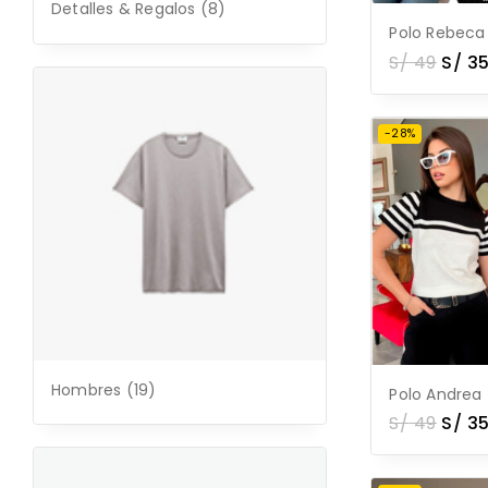
Detalles & Regalos
(8)
Polo Rebeca
S/
49
S/
35
-28%
Hombres
(19)
Polo Andrea
S/
49
S/
35