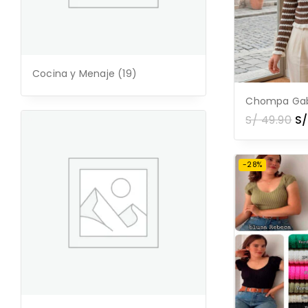
Cocina y Menaje
(19)
Chompa Gab
S/
49.90
S/
-28%