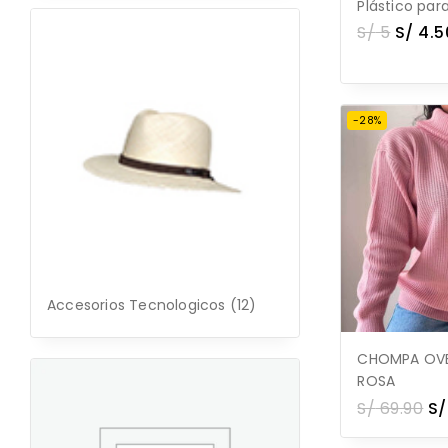
Plástico par
S/
5
S/
4.5
-28%
Accesorios Tecnologicos
(12)
CHOMPA OVE
ROSA
S/
69.90
S/