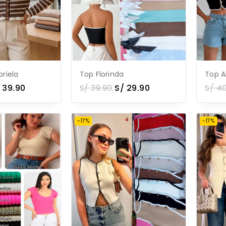
riela
Top Florinda
Top A
39.90
S/
39.90
S/
29.90
S/
4
-17%
-17%