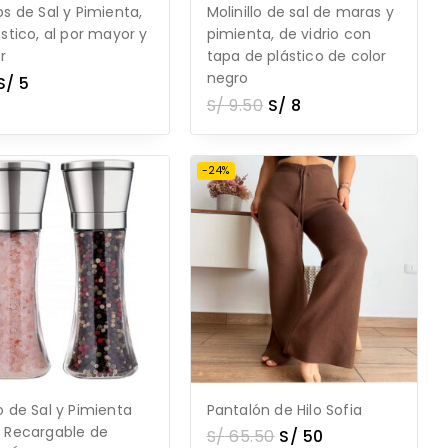
os de Sal y Pimienta,
Molinillo de sal de maras y
ástico, al por mayor y
pimienta, de vidrio con
r
tapa de plástico de color
negro
S/
5
S/
9.50
S/
8
-24%
o de Sal y Pimienta
Pantalón de Hilo Sofia
 Recargable de
S/
65.50
S/
50