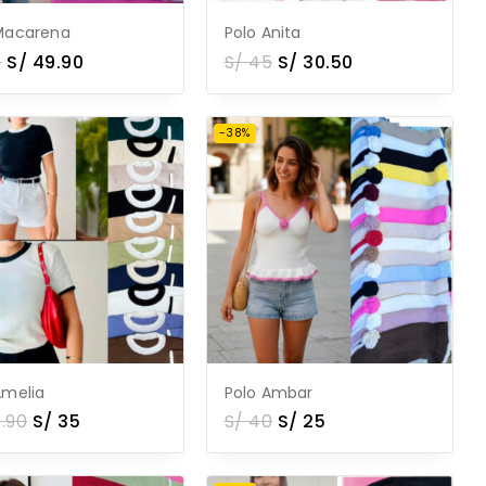
Macarena
Polo Anita
0
S/
49.90
S/
45
S/
30.50
-38%
Amelia
Polo Ambar
.90
S/
35
S/
40
S/
25