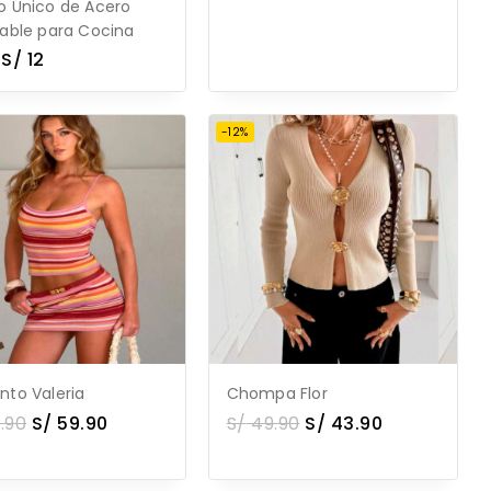
o Único de Acero
dable para Cocina
S/
12
-12%
nto Valeria
Chompa Flor
.90
S/
59.90
S/
49.90
S/
43.90