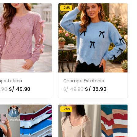
-28%
a Leticia
Chompa Estefania
.90
S/
49.90
S/
49.90
S/
35.90
-29%