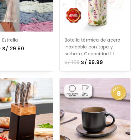
 Estrella
Botella térmica de acero
inoxidable con tapa y
0
S/
29.90
sorbete, Capacidad 1 L
S/
109
S/
99.99