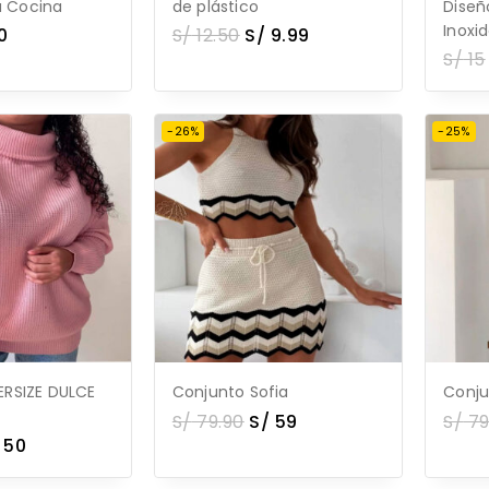
a Cocina
de plástico
Diseñ
Inoxi
0
S/
12.50
S/
9.99
S/
15
-26%
-25%
RSIZE DULCE
Conjunto Sofia
Conju
S/
79.90
S/
59
S/
79
50